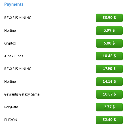
Payments
55.90 $
REVARIS MINING
3.99 $
Horlino
5.00 $
Cryptox
10.48 $
AlpexFunds
17.90 $
REVARIS MINING
14.16 $
Horlino
10.87 $
Gevrantis Galaxy Game
2.77 $
PolyGate
52.40 $
FLEXON