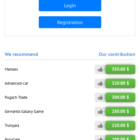
Login
Registration
We recommend
Our contribution
350.00 $
Marsses
320.00 $
Advanced-car
300.00 $
Pugach Trade
250.00 $
Gevrantis Galaxy Game
220.00 $
Tronyara
200.00 $
PolyGate