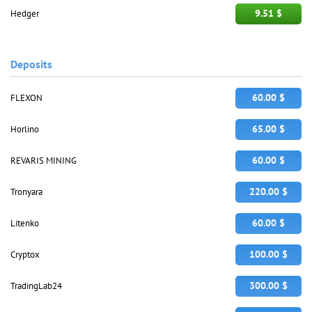
9.51 $
Hedger
Deposits
60.00 $
FLEXON
65.00 $
Horlino
60.00 $
REVARIS MINING
220.00 $
Tronyara
60.00 $
Litenko
100.00 $
Cryptox
300.00 $
TradingLab24