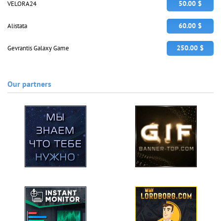
50.00 $
VELORA24
60.00 $
Alistata
250.00 $
Gevrantis Galaxy Game
Our partners