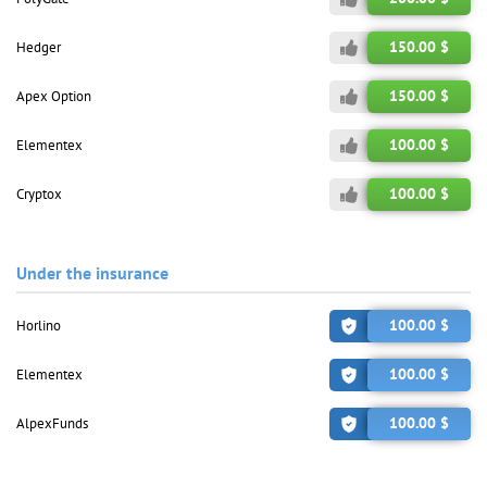
150.00 $
Hedger
150.00 $
Apex Option
100.00 $
Elementex
100.00 $
Cryptox
Under the insurance
100.00 $
Horlino
100.00 $
Elementex
100.00 $
AlpexFunds