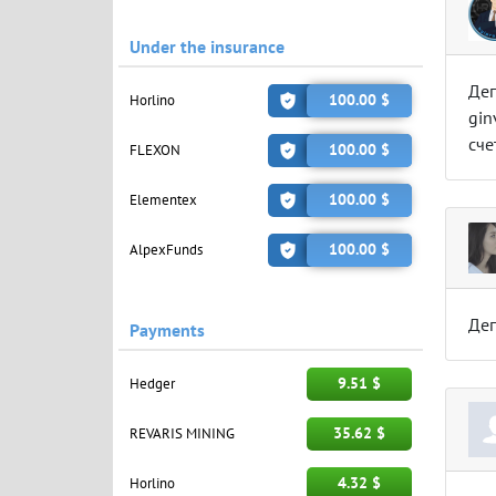
Under the insurance
Деп
100.00 $
Horlino
gin
сче
100.00 $
FLEXON
100.00 $
Elementex
100.00 $
AlpexFunds
Де
Payments
9.51 $
Hedger
35.62 $
REVARIS MINING
4.32 $
Horlino