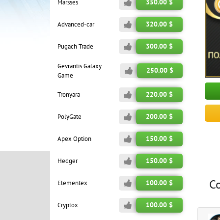
350.00 $
Marsses
320.00 $
Advanced-car
300.00 $
Pugach Trade
Gevrantis Galaxy
250.00 $
Game
220.00 $
Tronyara
200.00 $
PolyGate
150.00 $
Apex Option
150.00 $
Hedger
C
100.00 $
Elementex
100.00 $
Cryptox