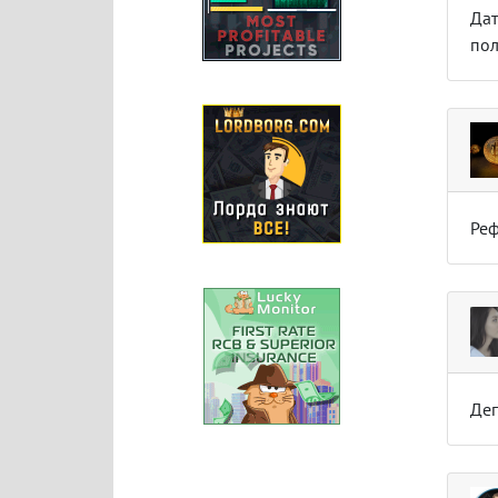
Дат
пол
Реф
Деп