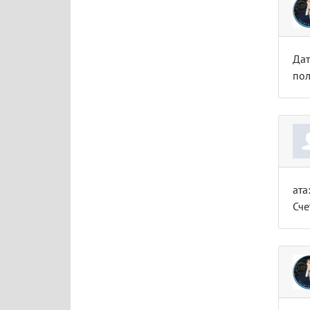
Дат
пол
ата
Сче