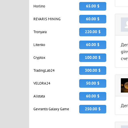
65.00 $
Horlino
60.00 $
REVARIS MINING
220.00 $
Tronyara
Деп
60.00 $
Litenko
gin
100.00 $
Cryptox
сче
300.00 $
TradingLab24
50.00 $
VELORA24
60.00 $
Alistata
Деп
250.00 $
Gevrantis Galaxy Game