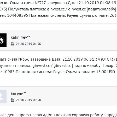
озит Оплата счета №327 завершена Дата: 21.10.2019 04:08:19 
C+3) Получатель платежа: ginvest.cc / ginvest.cc [подать жалобу]
eer: 104408595 Платежная система: Payeer Сумма к оплате: 26
kalini4ev**
21.10.2019 06:56
ата счета №336 завершена Дата: 21.10.2019 06:51:34 (UTC+3) Д
учатель платежа: ginvest.cc / ginvest.cc [подать жалобу] Товар: G
410983 Платежная система: Payeer Сумма к оплате: 15.00 USD
Евгени**
21.10.2019 09:50
лал деп в проект верю админ показал хорошую работу в пре