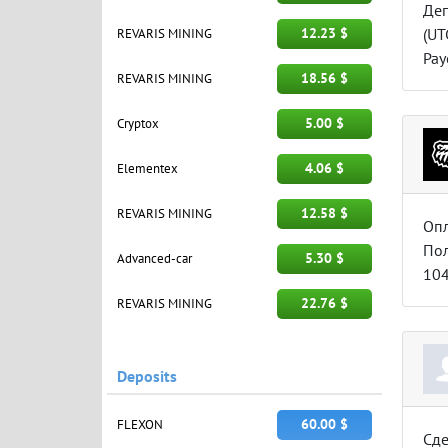
Деп
(UT
12.23 $
REVARIS MINING
Pay
18.56 $
REVARIS MINING
5.00 $
Cryptox
4.06 $
Elementex
12.58 $
REVARIS MINING
Опл
Пол
5.30 $
Advanced-car
104
22.76 $
REVARIS MINING
Deposits
60.00 $
FLEXON
Сде